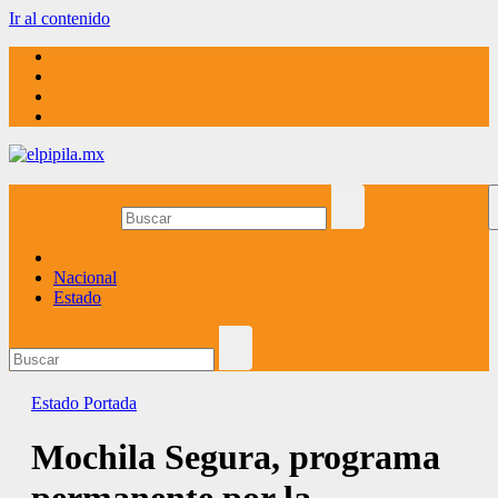
Ir al contenido
elpipila.mx
El pipila mx
Nacional
Estado
Estado
Portada
Mochila Segura, programa