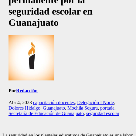
permanente por la
seguridad escolar en
Guanajuato
Por
Redacción
Abr 4, 2023
capacitación docentes
,
Delegación I Norte
,
Dolores Hidalgo
,
Guanajuato
,
Mochila Segura
,
portada
,
Secretaría de Educación de Guanajuato
,
seguridad escolar
La seguridad en los planteles educativos de Guanajuato es una labor