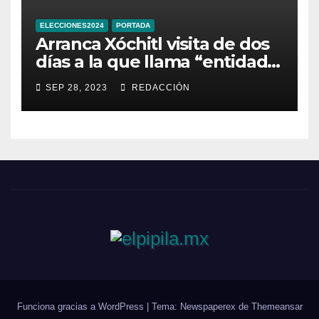
ELECCIONES2024
PORTADA
Arranca Xóchitl visita de dos
días a la que llama “entidad
33” de México
SEP 28, 2023
REDACCIÓN
Funciona gracias a WordPress
|
Tema: Newspaperex de
Themeansar