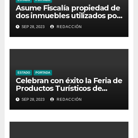
Asume Fiscalía propiedad de
dos inmuebles utilizados por
la delincuencia
SEP 28, 2023
REDACCIÓN
ESTADO
PORTADA
Celebran con éxito la Feria de
Productos Turísticos de
Guanajuato
SEP 28, 2023
REDACCIÓN