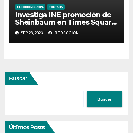
ELECCIONES2024
PORTADA
Investiga INE promoción de
Sheinbaum en Times Square
de Nueva York
SEP 28, 2023
REDACCIÓN
Buscar
Buscar
Últimos Posts