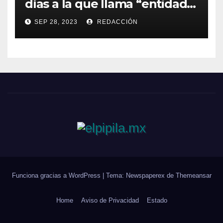
días a la que llama “entidad
33” de México
SEP 28, 2023
REDACCIÓN
Funciona gracias a WordPress
|
Tema: Newspaperex de
Themeansar
Home
Aviso de Privacidad
Estado