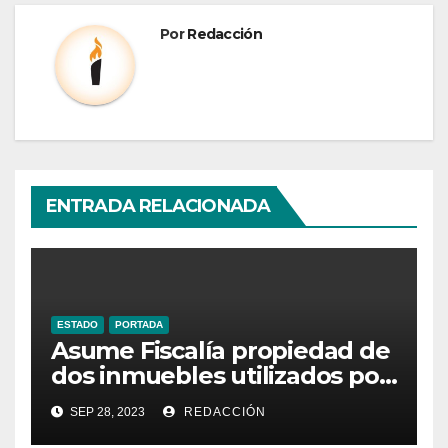
Por
Redacción
ENTRADA RELACIONADA
ESTADO
PORTADA
Asume Fiscalía propiedad de
dos inmuebles utilizados por
la delincuencia
SEP 28, 2023
REDACCIÓN