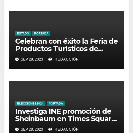
ESTADO
PORTADA
Celebran con éxito la Feria de
Productos Turísticos de
Guanajuato
SEP 28, 2023
REDACCIÓN
ELECCIONES2024
PORTADA
Investiga INE promoción de
Sheinbaum en Times Square
de Nueva York
SEP 28, 2023
REDACCIÓN