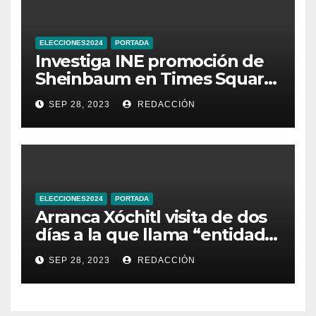
ELECCIONES2024
PORTADA
Investiga INE promoción de
Sheinbaum en Times Square
de Nueva York
SEP 28, 2023
REDACCIÓN
ELECCIONES2024
PORTADA
Arranca Xóchitl visita de dos
días a la que llama “entidad
33” de México
SEP 28, 2023
REDACCIÓN