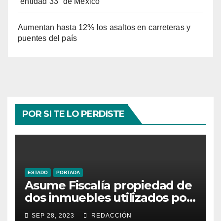
“entidad 33” de México
Aumentan hasta 12% los asaltos en carreteras y
puentes del país
POR SI TE LO PERDISTE
ESTADO
PORTADA
Asume Fiscalía propiedad de
dos inmuebles utilizados por
la delincuencia
SEP 28, 2023
REDACCIÓN