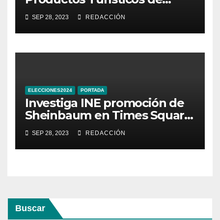
Guanajuato
SEP 28, 2023
REDACCIÓN
ELECCIONES2024
PORTADA
Investiga INE promoción de
Sheinbaum en Times Square
de Nueva York
SEP 28, 2023
REDACCIÓN
Buscar