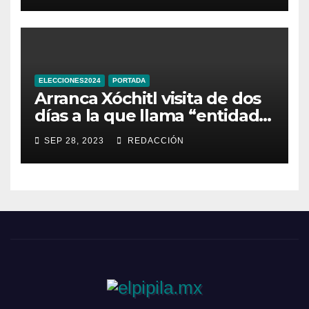
ELECCIONES2024
PORTADA
Arranca Xóchitl visita de dos
días a la que llama “entidad
33” de México
SEP 28, 2023
REDACCIÓN