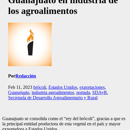
Guanajuato en industria de
los agroalimentos
Por
Redacción
Feb 11, 2023
brócoli
,
Estados Unidos
,
exportaciones
,
Guanajuato
,
industria agroalimentos
,
portada
,
SDAyR
,
Secretaría de Desarrollo Agroalimentario y Rural
Guanajuato se consolida como el “rey del brócoli”, gracias a que es
la principal entidad productora de esta vegetal en el país y mayor
exportadora a Estados Unidos.