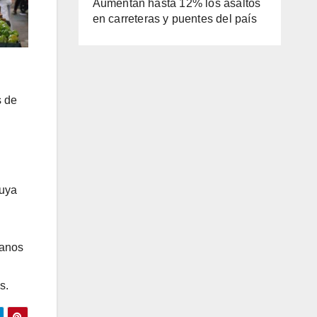
Aumentan hasta 12% los asaltos
en carreteras y puentes del país
s de
cuya
tanos
s.