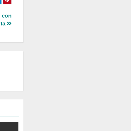
a con
nta