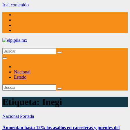
Ir al contenido
elpipila.mx
El pipila mx
Nacional
Estado
Etiqueta:
Inegi
Nacional
Portada
Aumentan hasta 12% los asaltos en carreteras y puentes del