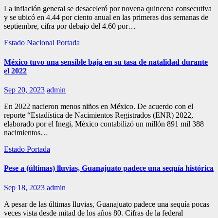
La inflación general se desaceleró por novena quincena consecutiva
y se ubicó en 4.44 por ciento anual en las primeras dos semanas de
septiembre, cifra por debajo del 4.60 por…
Estado
Nacional
Portada
México tuvo una sensible baja en su tasa de natalidad durante
el 2022
Sep 20, 2023
admin
En 2022 nacieron menos niños en México. De acuerdo con el
reporte “Estadística de Nacimientos Registrados (ENR) 2022,
elaborado por el Inegi, México contabilizó un millón 891 mil 388
nacimientos…
Estado
Portada
Pese a (últimas) lluvias, Guanajuato padece una sequía histórica
Sep 18, 2023
admin
A pesar de las últimas lluvias, Guanajuato padece una sequía pocas
veces vista desde mitad de los años 80. Cifras de la federal