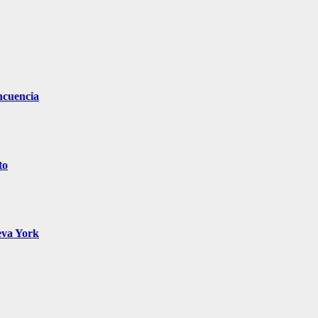
ncuencia
to
eva York