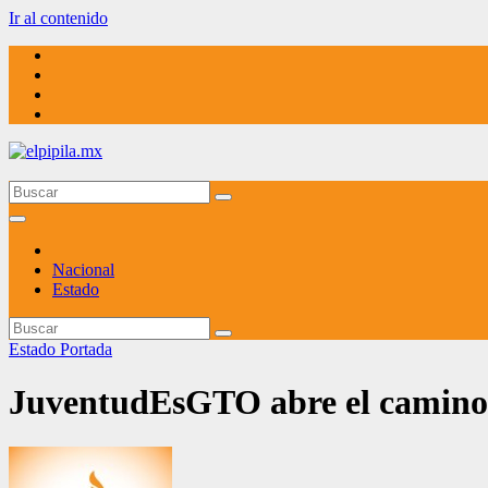
Ir al contenido
elpipila.mx
El pipila mx
Nacional
Estado
Estado
Portada
JuventudEsGTO abre el camino 