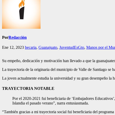
Por
Redacción
Ene 12, 2023
becaria
,
Guanajuato
,
JuventudEsGto
,
Manos por el Mu
Su empeño, dedicación y motivación han llevado a que la guanajuaten
La trayectoria de la originaria del municipio de Valle de Santiago se 
La joven actualmente estudia la universidad y su gran desempeño la
TRAYECTORIA NOTABLE
Por el 2020-2021 fui beneficiaria de ‘Embajadores Educativos’,
Islandia el pasado verano”, narra entusiasmada.
“También gracias a mi trayectoria social fui beneficiaria del programa