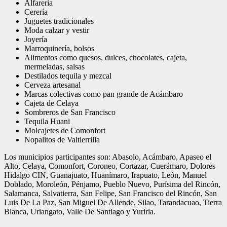
Alfarería
Cerería
Juguetes tradicionales
Moda calzar y vestir
Joyería
Marroquinería, bolsos
Alimentos como quesos, dulces, chocolates, cajeta,
mermeladas, salsas
Destilados tequila y mezcal
Cerveza artesanal
Marcas colectivas como pan grande de Acámbaro
Cajeta de Celaya
Sombreros de San Francisco
Tequila Huani
Molcajetes de Comonfort
Nopalitos de Valtierrilla
Los municipios participantes son: Abasolo, Acámbaro, Apaseo el
Alto, Celaya, Comonfort, Coroneo, Cortazar, Cuerámaro, Dolores
Hidalgo CIN, Guanajuato, Huanímaro, Irapuato, León, Manuel
Doblado, Moroleón, Pénjamo, Pueblo Nuevo, Purísima del Rincón,
Salamanca, Salvatierra, San Felipe, San Francisco del Rincón, San
Luis De La Paz, San Miguel De Allende, Silao, Tarandacuao, Tierra
Blanca, Uriangato, Valle De Santiago y Yuriria.