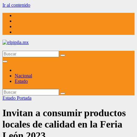
Ir al contenido
elpipila.mx
El pipila mx
Nacional
Estado
Estado
Portada
Invitan a consumir productos
locales de calidad en la Feria
León 2023