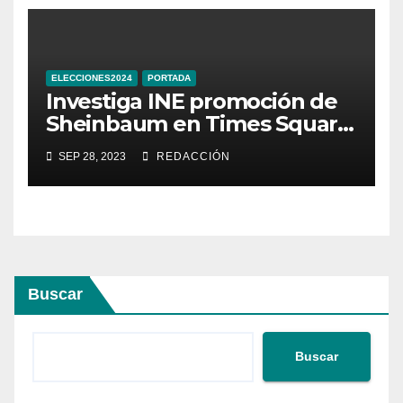
ELECCIONES2024
PORTADA
Investiga INE promoción de
Sheinbaum en Times Square
de Nueva York
SEP 28, 2023
REDACCIÓN
Buscar
Buscar