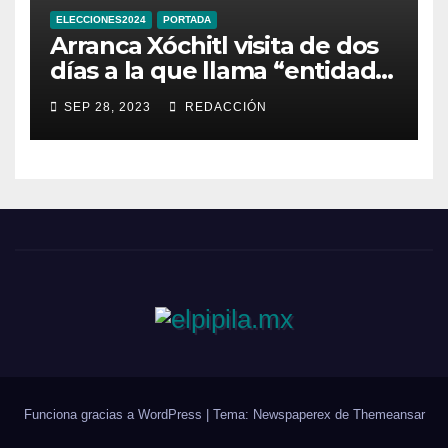
ELECCIONES2024
PORTADA
Arranca Xóchitl visita de dos
días a la que llama “entidad
33” de México
SEP 28, 2023
REDACCIÓN
Funciona gracias a WordPress
|
Tema: Newspaperex de
Themeansar