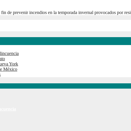
fin de prevenir incendios en la temporada invernal provocados por resi
lincuencia
ato
ueva York
 de México
s
ncuencia