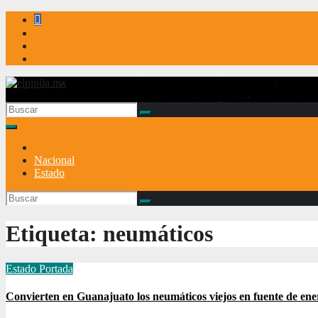
elpipila.mx
El pipila mx
Nacional
Estado
Etiqueta:
neumáticos
Estado
Portada
Convierten en Guanajuato los neumáticos viejos en fuente de ene