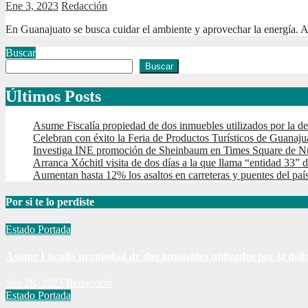
Ene 3, 2023
Redacción
En Guanajuato se busca cuidar el ambiente y aprovechar la energía. A 
Buscar
Buscar
Últimos Posts
Asume Fiscalía propiedad de dos inmuebles utilizados por la de
Celebran con éxito la Feria de Productos Turísticos de Guanaju
Investiga INE promoción de Sheinbaum en Times Square de N
Arranca Xóchitl visita de dos días a la que llama “entidad 33”
Aumentan hasta 12% los asaltos en carreteras y puentes del paí
Por si te lo perdiste
Estado
Portada
Asume Fiscalía propiedad de dos inmuebles utilizados por la deli
Sep 28, 2023
Redacción
Estado
Portada