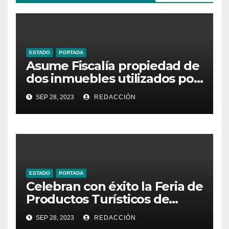
ESTADO
PORTADA
Asume Fiscalía propiedad de
dos inmuebles utilizados por
la delincuencia
SEP 28, 2023
REDACCIÓN
ESTADO
PORTADA
Celebran con éxito la Feria de
Productos Turísticos de
Guanajuato
SEP 28, 2023
REDACCIÓN