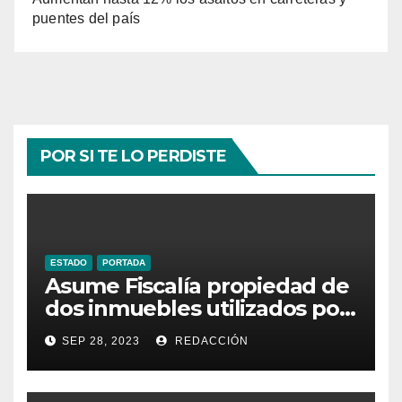
puentes del país
POR SI TE LO PERDISTE
ESTADO
PORTADA
Asume Fiscalía propiedad de
dos inmuebles utilizados por
la delincuencia
SEP 28, 2023
REDACCIÓN