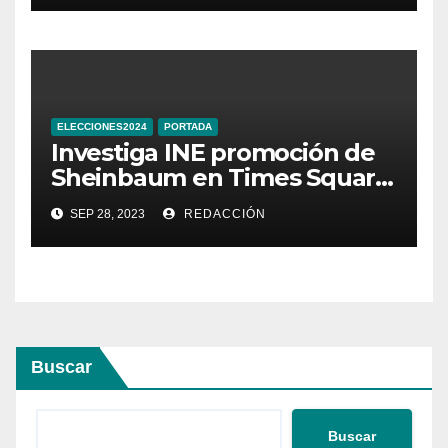
ELECCIONES2024
PORTADA
Investiga INE promoción de
Sheinbaum en Times Square
de Nueva York
SEP 28, 2023
REDACCIÓN
Buscar
Buscar