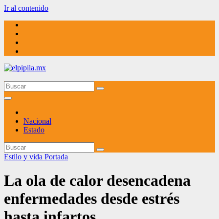
Ir al contenido
elpipila.mx
El pipila mx
Nacional
Estado
Estilo y vida
Portada
La ola de calor desencadena
enfermedades desde estrés
hasta infartos