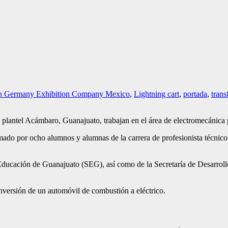
ian Germany Exhibition Company Mexico
,
Lightning cart
,
portada
,
trans
antel Acámbaro, Guanajuato, trabajan en el área de electromecánica pa
o por ocho alumnos y alumnas de la carrera de profesionista técnico b
 de Educación de Guanajuato (SEG), así como de la Secretaría de Desar
onversión de un automóvil de combustión a eléctrico.