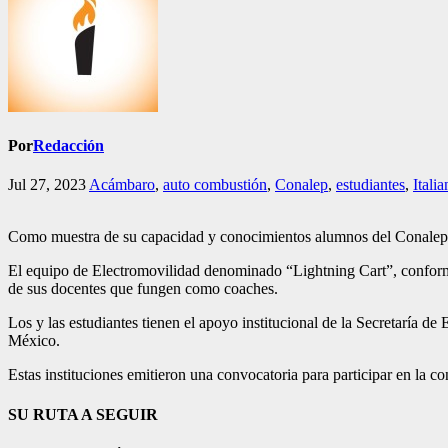
Por
Redacción
Jul 27, 2023
Acámbaro
,
auto combustión
,
Conalep
,
estudiantes
,
Ital
Como muestra de su capacidad y conocimientos alumnos del Conalep pl
El equipo de Electromovilidad denominado “Lightning Cart”, conformad
de sus docentes que fungen como coaches.
Los y las estudiantes tienen el apoyo institucional de la Secretaría
México.
Estas instituciones emitieron una convocatoria para participar en la c
SU RUTA A SEGUIR