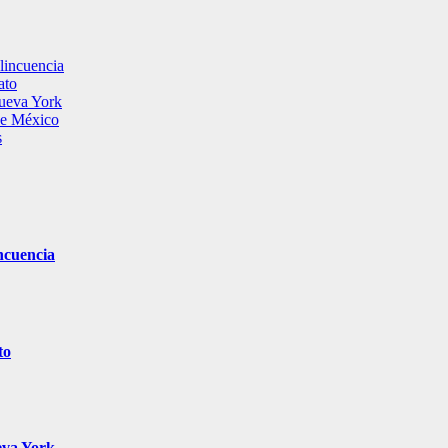
lincuencia
ato
ueva York
 de México
s
ncuencia
to
eva York