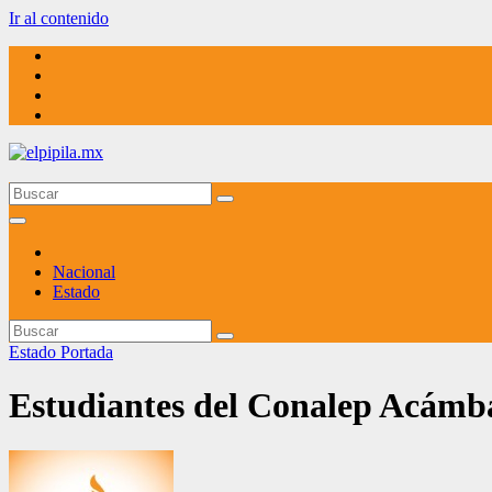
Ir al contenido
elpipila.mx
El pipila mx
Nacional
Estado
Estado
Portada
Estudiantes del Conalep Acámba