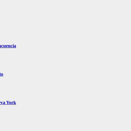
ncuencia
to
eva York