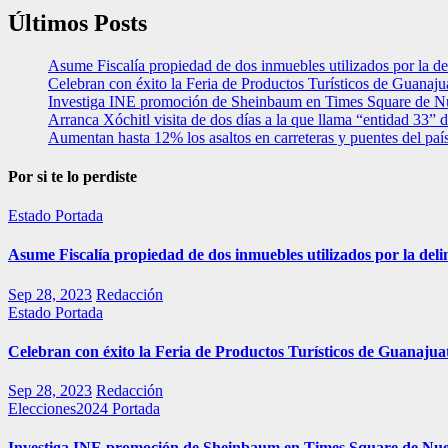
Últimos Posts
Asume Fiscalía propiedad de dos inmuebles utilizados por la de
Celebran con éxito la Feria de Productos Turísticos de Guanaju
Investiga INE promoción de Sheinbaum en Times Square de N
Arranca Xóchitl visita de dos días a la que llama “entidad 33”
Aumentan hasta 12% los asaltos en carreteras y puentes del paí
Por si te lo perdiste
Estado
Portada
Asume Fiscalía propiedad de dos inmuebles utilizados por la deli
Sep 28, 2023
Redacción
Estado
Portada
Celebran con éxito la Feria de Productos Turísticos de Guanajua
Sep 28, 2023
Redacción
Elecciones2024
Portada
Investiga INE promoción de Sheinbaum en Times Square de Nu