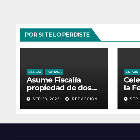
POR SI TE LO PERDISTE
ESTADO
PORTADA
ESTADO
Asume Fiscalía
Cele
propiedad de dos
la F
inmuebles
Pro
SEP 28, 2023
REDACCIÓN
SEP 
utilizados por la
Turí
delincuencia
Gua