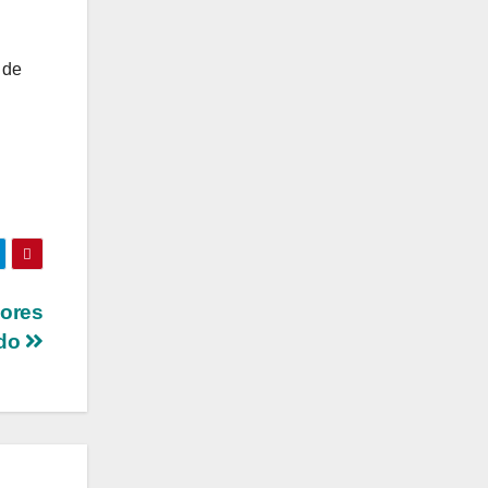
 de
jores
ndo