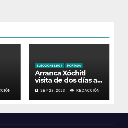
ELECCIONES2024
PORTADA
Arranca Xóchitl
visita de dos días a
la que llama
CIÓN
SEP 28, 2023
REDACCIÓN
e
“entidad 33” de
México