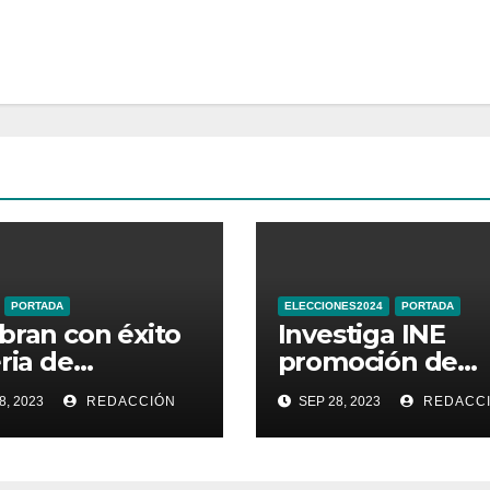
PORTADA
ELECCIONES2024
PORTADA
bran con éxito
Investiga INE
eria de
promoción de
ductos
Sheinbaum en
8, 2023
REDACCIÓN
SEP 28, 2023
REDACC
sticos de
Times Square d
najuato
Nueva York