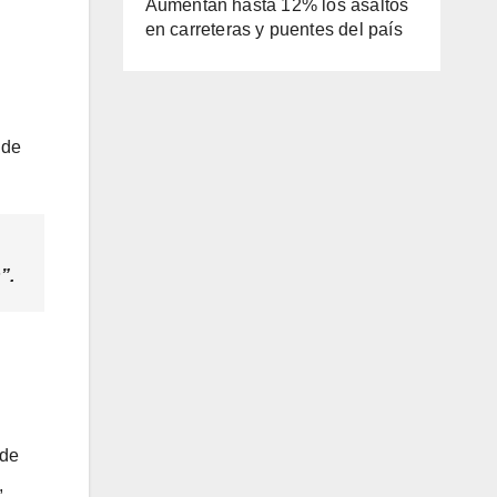
Aumentan hasta 12% los asaltos
en carreteras y puentes del país
 de
”.
 de
,