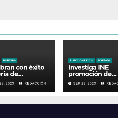
PORTADA
ELECCIONES2024
PORTADA
bran con éxito
Investiga INE
eria de
promoción de
ductos
Sheinbaum en
28, 2023
REDACCIÓN
SEP 28, 2023
REDAC
sticos de
Times Square d
najuato
Nueva York