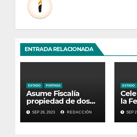
ENTRADA RELACIONADA
ESTADO
PORTADA
ESTADO
Asume Fiscalía
Cele
propiedad de dos
la F
inmuebles
Pro
SEP 28, 2023
REDACCIÓN
SEP 2
utilizados por la
Turí
delincuencia
Gua