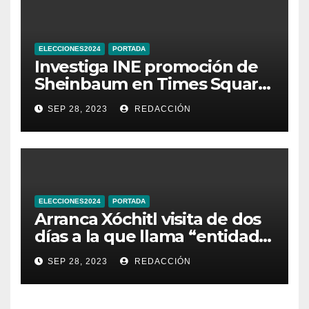
ELECCIONES2024
PORTADA
Investiga INE promoción de
Sheinbaum en Times Square
de Nueva York
SEP 28, 2023
REDACCIÓN
ELECCIONES2024
PORTADA
Arranca Xóchitl visita de dos
días a la que llama “entidad
33” de México
SEP 28, 2023
REDACCIÓN