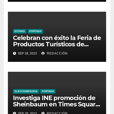
ESTADO
PORTADA
Celebran con éxito la Feria de
Productos Turísticos de
Guanajuato
SEP 28, 2023
REDACCIÓN
ELECCIONES2024
PORTADA
Investiga INE promoción de
Sheinbaum en Times Square
de Nueva York
SEP 28, 2023
REDACCIÓN