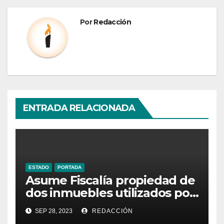
Por
Redacción
ENTRADA RELACIONADA
ESTADO
PORTADA
Asume Fiscalía propiedad de
dos inmuebles utilizados por
la delincuencia
SEP 28, 2023
REDACCIÓN