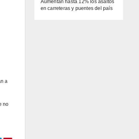
Aumentan hasta 12% los asaltos
en carreteras y puentes del país
an a
e no