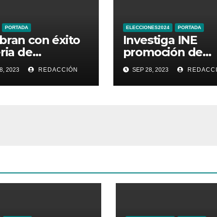
PORTADA
ELECCIONES2024
PORTADA
bran con éxito
Investiga INE
eria de
promoción de
ductos
Sheinbaum en
8, 2023
REDACCIÓN
SEP 28, 2023
REDACC
sticos de
Times Square d
najuato
Nueva York