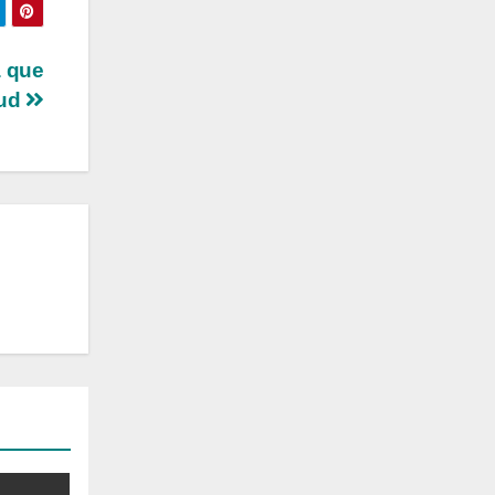
a que
lud