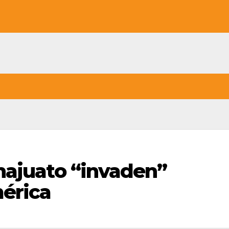
najuato “invaden”
érica