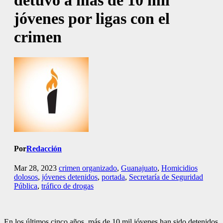
detuvo a más de 10 mil
jóvenes por ligas con el
crimen
Por
Redacción
Mar 28, 2023
crimen organizado
,
Guanajuato
,
Homicidios
dolosos
,
jóvenes detenidos
,
portada
,
Secretaría de Seguridad
Pública
,
tráfico de drogas
En los últimos cinco años, más de 10 mil jóvenes han sido detenidos