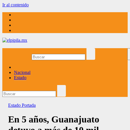
Ir al contenido
elpipila.mx
El pipila mx
Nacional
Estado
Estado
Portada
En 5 años, Guanajuato