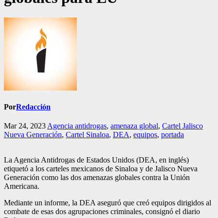
Por
Redacción
Mar 24, 2023
Agencia antidrogas
,
amenaza global
,
Cartel Jalisco
Nueva Generación
,
Cartel Sinaloa
,
DEA
,
equipos
,
portada
La Agencia Antidrogas de Estados Unidos (DEA, en inglés)
etiquetó a los carteles mexicanos de Sinaloa y de Jalisco Nueva
Generación como las dos amenazas globales contra la Unión
Americana.
Mediante un informe, la DEA aseguró que creó equipos dirigidos al
combate de esas dos agrupaciones criminales, consignó el diario