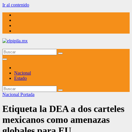
Ir al contenido
elpipila.mx
El pipila mx
Nacional
Estado
Nacional
Portada
Etiqueta la DEA a dos carteles
mexicanos como amenazas
globales para EU