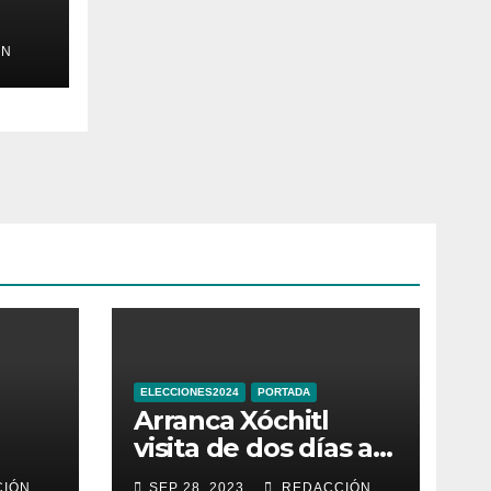
ÓN
e
ELECCIONES2024
PORTADA
Arranca Xóchitl
visita de dos días a
la que llama
IÓN
SEP 28, 2023
REDACCIÓN