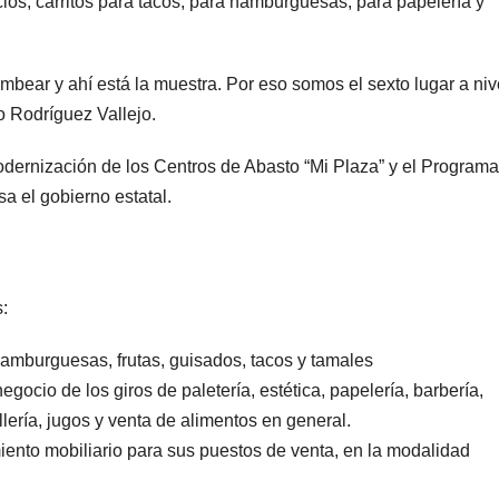
ios, carritos para tacos, para hamburguesas, para papelería y
bear y ahí está la muestra. Por eso somos el sexto lugar a niv
o Rodríguez Vallejo.
odernización de los Centros de Abasto “Mi Plaza” y el Programa
a el gobierno estatal.
:
hamburguesas, frutas, guisados, tacos y tamales
gocio de los giros de paletería, estética, papelería, barbería,
ollería, jugos y venta de alimentos en general.
ento mobiliario para sus puestos de venta, en la modalidad