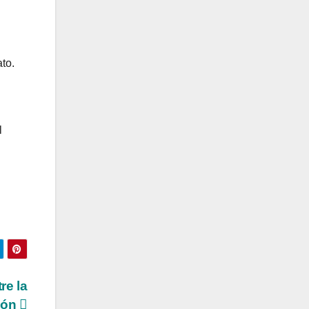
to.
l
re la
eón