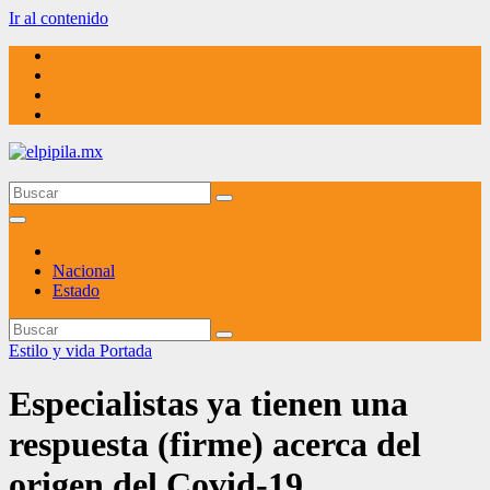
Ir al contenido
elpipila.mx
El pipila mx
Nacional
Estado
Estilo y vida
Portada
Especialistas ya tienen una
respuesta (firme) acerca del
origen del Covid-19