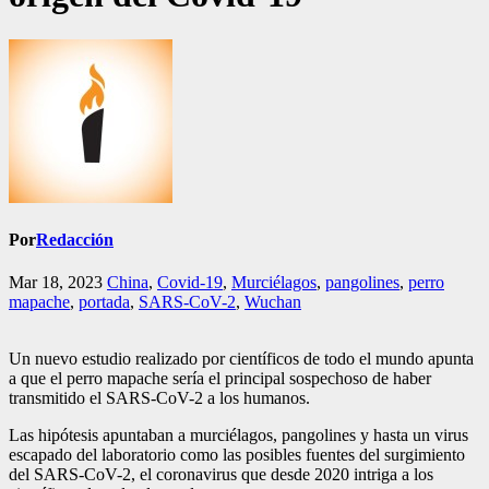
Por
Redacción
Mar 18, 2023
China
,
Covid-19
,
Murciélagos
,
pangolines
,
perro
mapache
,
portada
,
SARS-CoV-2
,
Wuchan
Un nuevo estudio realizado por científicos de todo el mundo apunta
a que el perro mapache sería el principal sospechoso de haber
transmitido el SARS-CoV-2 a los humanos.
Las hipótesis apuntaban a murciélagos, pangolines y hasta un virus
escapado del laboratorio como las posibles fuentes del surgimiento
del SARS-CoV-2, el coronavirus que desde 2020 intriga a los