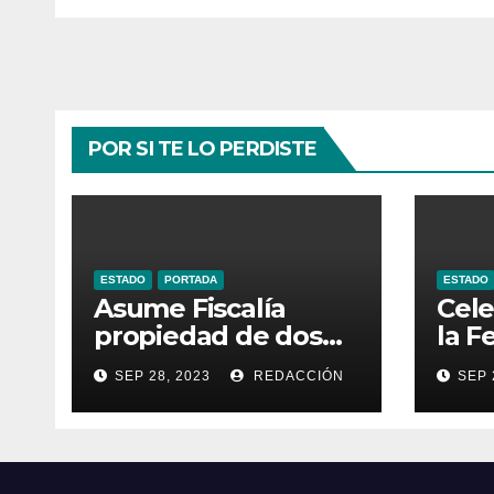
POR SI TE LO PERDISTE
ESTADO
PORTADA
ESTADO
Asume Fiscalía
Cele
propiedad de dos
la F
inmuebles
Pro
SEP 28, 2023
REDACCIÓN
SEP 
utilizados por la
Turí
delincuencia
Gua