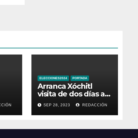
ELECCIONES2024
PORTADA
Arranca Xóchitl
visita de dos días a
la que llama
CIÓN
SEP 28, 2023
REDACCIÓN
e
“entidad 33” de
México