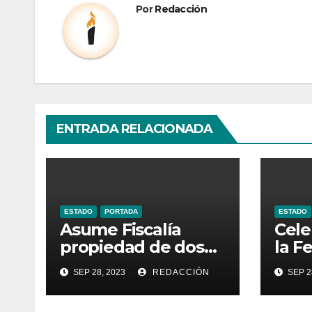
Por
Redacción
ENTRADA RELACIONADA
ESTADO
PORTADA
ESTADO
Asume Fiscalía
Cele
propiedad de dos
la F
inmuebles
Pro
SEP 28, 2023
REDACCIÓN
SEP 2
utilizados por la
Turí
delincuencia
Gua