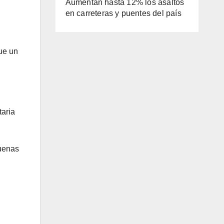
Aumentan hasta 12% los asaltos
en carreteras y puentes del país
ue un
.
taria
Buenas