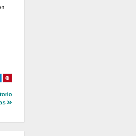
en
torio
las