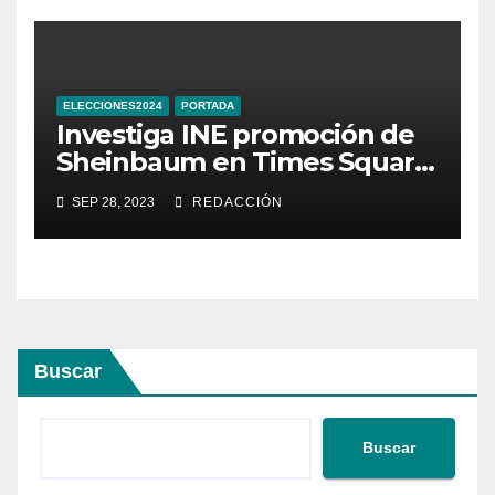
ELECCIONES2024
PORTADA
Investiga INE promoción de
Sheinbaum en Times Square
de Nueva York
SEP 28, 2023
REDACCIÓN
Buscar
Buscar