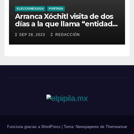
ELECCIONES2024
PORTADA
Arranca Xóchitl visita de dos
días a la que llama “entidad
33” de México
SEP 28, 2023
REDACCIÓN
Funciona gracias a WordPress
|
Tema: Newspaperex de
Themeansar