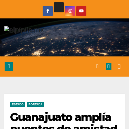
ESTADO
PORTADA
Guanajuato amplía
puentes de amistad