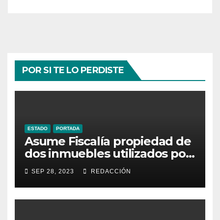
POR SI TE LO PERDISTE
ESTADO
PORTADA
Asume Fiscalía propiedad de
dos inmuebles utilizados por
la delincuencia
SEP 28, 2023
REDACCIÓN