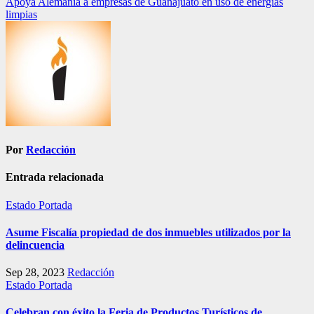
Apoya Alemania a empresas de Guanajuato en uso de energías
limpias
Por
Redacción
Entrada relacionada
Estado
Portada
Asume Fiscalía propiedad de dos inmuebles utilizados por la
delincuencia
Sep 28, 2023
Redacción
Estado
Portada
Celebran con éxito la Feria de Productos Turísticos de