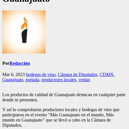
Por
Redacción
Mar 6, 2023
bodegas de vino
,
Cámara de Diputados
,
CDMX
,
Guanajuato
,
portada
,
productores locales
,
ventas
Los productos de calidad de Guanajuato destacan en cualquier parte
donde se presenten.
Y así lo comprobaron productores locales y bodegas de vino que
participaron en el evento “Más Guanajuato en el mundo, Más
mundo en Guanajuato” que se llevó a cabo en la Cámara de
Diputados.