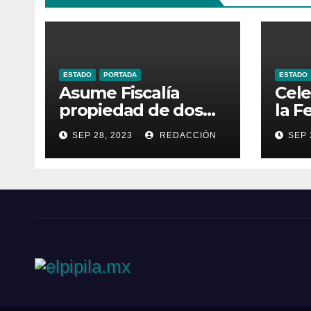
ESTADO
PORTADA
ESTADO
Asume Fiscalía
Cele
propiedad de dos
la F
inmuebles
Pro
SEP 28, 2023
REDACCIÓN
SEP 
utilizados por la
Turí
delincuencia
Gua