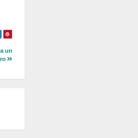
ra un
ero