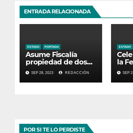
ENTRADA RELACIONADA
ESTADO
PORTADA
ESTADO
Asume Fiscalía
Cele
propiedad de dos
la F
inmuebles
Pro
SEP 28, 2023
REDACCIÓN
SEP 2
utilizados por la
Turí
delincuencia
Gua
POR SI TE LO PERDISTE