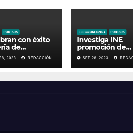
PORTADA
ELECCIONES2024
PORTADA
bran con éxito
Investiga INE
eria de
promoción de
ductos
Sheinbaum en
28, 2023
REDACCIÓN
SEP 28, 2023
REDAC
sticos de
Times Square d
najuato
Nueva York