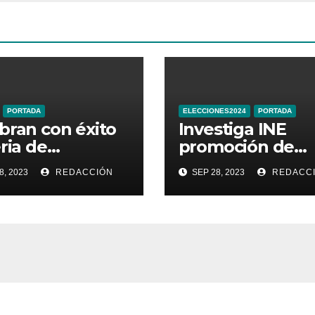
PORTADA
ELECCIONES2024
PORTADA
bran con éxito
Investiga INE
eria de
promoción de
ductos
Sheinbaum en
8, 2023
REDACCIÓN
SEP 28, 2023
REDACC
sticos de
Times Square d
najuato
Nueva York