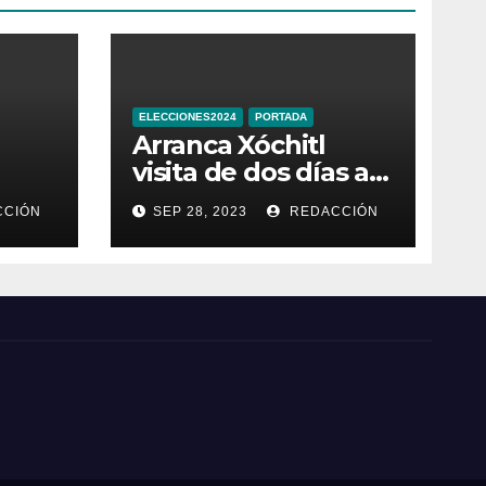
ELECCIONES2024
PORTADA
Arranca Xóchitl
visita de dos días a
la que llama
CIÓN
SEP 28, 2023
REDACCIÓN
e
“entidad 33” de
México