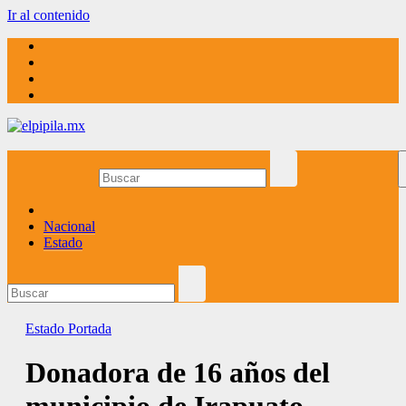
Ir al contenido
elpipila.mx
El pipila mx
Nacional
Estado
Estado
Portada
Donadora de 16 años del