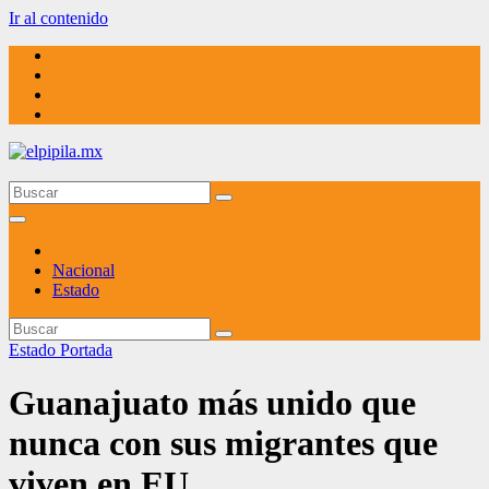
Ir al contenido
elpipila.mx
El pipila mx
Nacional
Estado
Estado
Portada
Guanajuato más unido que
nunca con sus migrantes que
viven en EU