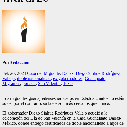
Por
Redacción
Feb 20, 2023
Casa del Migrante
,
Dallas
,
Diego Sinhué Rodríguez
Vallejo
,
doble nacionalidad
,
ex gobernadores
,
Guanajuato
,
Migrantes
,
portada
,
San Valentín
,
Texas
Los migrantes guanajuatenses radicados en Estados Unidos no están
solos; por el contrario, su lazos son más cercanos que nunca.
El gobernador Diego Sinhue Rodríguez Vallejo acudió a la
celebración del Día de San Valentín en la Casa Guanajuato Dallas-
México, donde entregó certificados de doble nacionalidad a hijos de