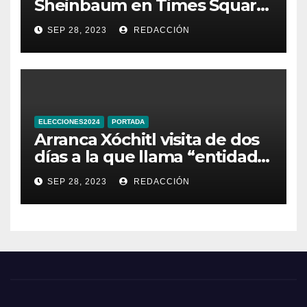
Sheinbaum en Times Square
de Nueva York
SEP 28, 2023
REDACCIÓN
ELECCIONES2024
PORTADA
Arranca Xóchitl visita de dos
días a la que llama “entidad
33” de México
SEP 28, 2023
REDACCIÓN