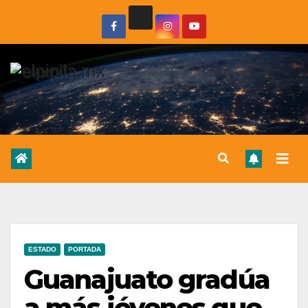
ESTADO
PORTADA
Guanajuato gradúa
a más jóvenes que