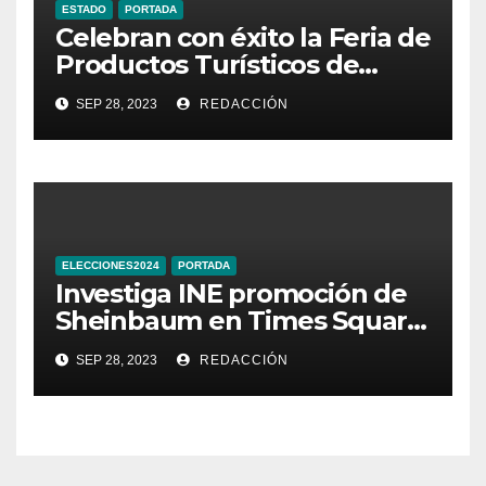
ESTADO
PORTADA
Celebran con éxito la Feria de
Productos Turísticos de
Guanajuato
SEP 28, 2023
REDACCIÓN
ELECCIONES2024
PORTADA
Investiga INE promoción de
Sheinbaum en Times Square
de Nueva York
SEP 28, 2023
REDACCIÓN