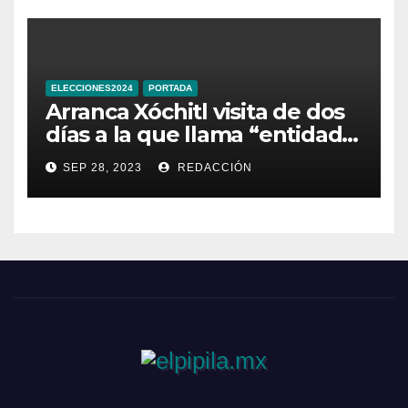
ELECCIONES2024
PORTADA
Arranca Xóchitl visita de dos
días a la que llama “entidad
33” de México
SEP 28, 2023
REDACCIÓN