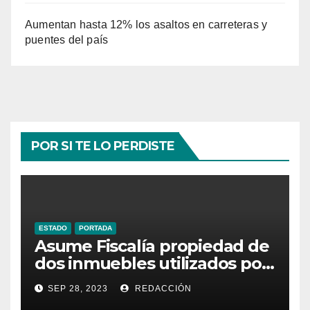
Aumentan hasta 12% los asaltos en carreteras y
puentes del país
POR SI TE LO PERDISTE
ESTADO
PORTADA
Asume Fiscalía propiedad de
dos inmuebles utilizados por
la delincuencia
SEP 28, 2023
REDACCIÓN