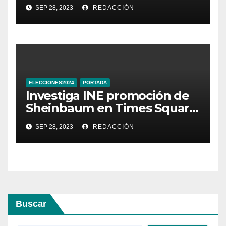
Guanajuato
SEP 28, 2023
REDACCIÓN
ELECCIONES2024
PORTADA
Investiga INE promoción de
Sheinbaum en Times Square
de Nueva York
SEP 28, 2023
REDACCIÓN
Buscar