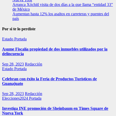
Arranca Xóchitl visita de dos días a la que llama “entidad 33”
de México
Aumentan hasta 12% los asaltos en carreteras y puentes del
país
Por si te lo perdiste
Estado
Portada
Asume Fiscalía propiedad de dos inmuebles utilizados por la
delincuencia
Sep 28, 2023
Redacción
Estado
Portada
Celebran con éxito la Feria de Productos Turísticos de
Guanajuato
Sep 28, 2023
Redacción
Elecciones2024
Portada
Investiga INE promoción de Sheinbaum en Times Square de
Nueva York