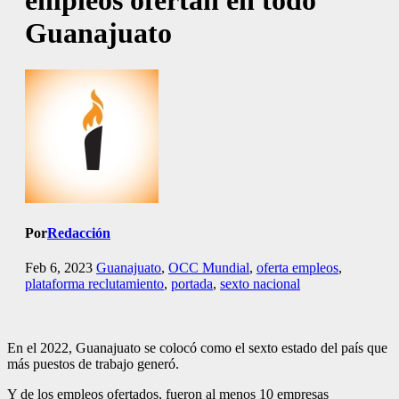
empleos ofertan en todo
Guanajuato
Por
Redacción
Feb 6, 2023
Guanajuato
,
OCC Mundial
,
oferta empleos
,
plataforma reclutamiento
,
portada
,
sexto nacional
En el 2022, Guanajuato se colocó como el sexto estado del país que
más puestos de trabajo generó.
Y de los empleos ofertados, fueron al menos 10 empresas