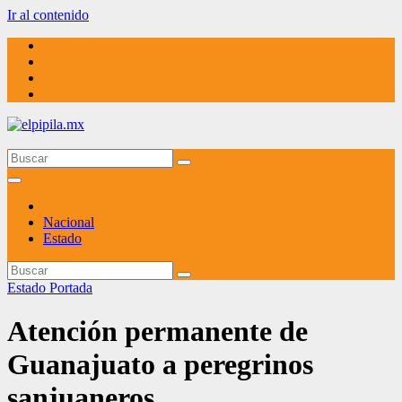
Ir al contenido
elpipila.mx
El pipila mx
Nacional
Estado
Estado
Portada
Atención permanente de
Guanajuato a peregrinos
sanjuaneros