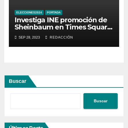
ELECCIONES2024
PORTADA
Investiga INE promoción de
Sheinbaum en Times Square
de Nueva York
SEP 28, 2023
REDACCIÓN
Buscar
Buscar