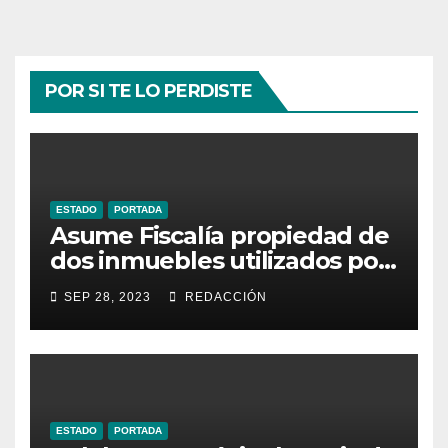
POR SI TE LO PERDISTE
ESTADO
PORTADA
Asume Fiscalía propiedad de
dos inmuebles utilizados por
la delincuencia
SEP 28, 2023
REDACCIÓN
ESTADO
PORTADA