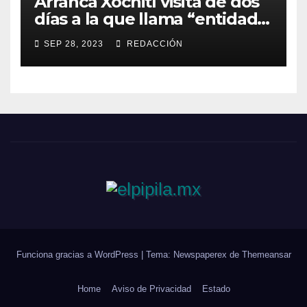
Arranca Xóchitl visita de dos
días a la que llama “entidad
33” de México
SEP 28, 2023
REDACCIÓN
Funciona gracias a WordPress
|
Tema: Newspaperex de
Themeansar
Home
Aviso de Privacidad
Estado