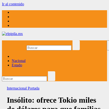
Ir al contenido
elpipila.mx
El pipila mx
Nacional
Estado
Internacional
Portada
Insólito: ofrece Tokio miles