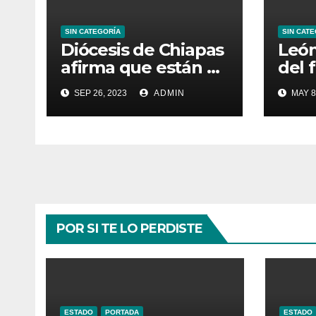
SIN CATEGORÍA
SIN CAT
Diócesis de Chiapas
León
afirma que están en
del 
“estado de sitio”
los 
SEP 26, 2023
ADMIN
MAY 8
por la violencia
en e
POR SI TE LO PERDISTE
ESTADO
PORTADA
ESTADO