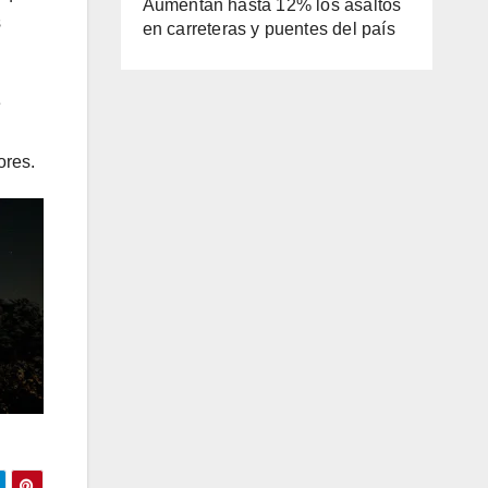
Aumentan hasta 12% los asaltos
s
en carreteras y puentes del país
e
ores.