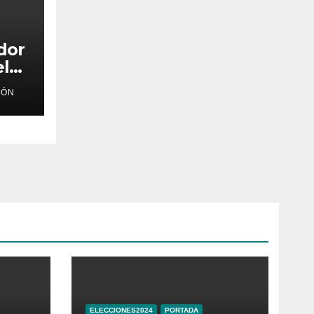
dor
el
IÓN
es
ELECCIONES2024
PORTADA