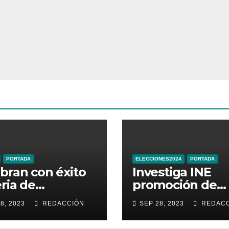
PORTADA
ELECCIONES2024
PORTADA
bran con éxito
Investiga INE
eria de
promoción de
ductos
Sheinbaum en
8, 2023
REDACCIÓN
SEP 28, 2023
REDACC
sticos de
Times Square d
najuato
Nueva York