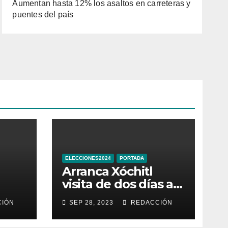
Aumentan hasta 12% los asaltos en carreteras y
puentes del país
ELECCIONES2024
PORTADA
Arranca Xóchitl
visita de dos días a
la que llama
IÓN
SEP 28, 2023
REDACCIÓN
e
“entidad 33” de
México