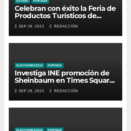
ESTADO
PORTADA
Celebran con éxito la Feria de
Productos Turísticos de
Guanajuato
SEP 28, 2023
REDACCIÓN
ELECCIONES2024
PORTADA
Investiga INE promoción de
Sheinbaum en Times Square
de Nueva York
SEP 28, 2023
REDACCIÓN
ELECCIONES2024
PORTADA