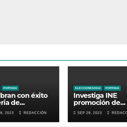
PORTADA
ELECCIONES2024
PORTADA
bran con éxito
Investiga INE
eria de
promoción de
ductos
Sheinbaum en
8, 2023
REDACCIÓN
SEP 28, 2023
REDACC
sticos de
Times Square d
najuato
Nueva York