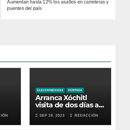
Aumentan hasta 12% los asaltos en carreteras y
puentes del país
ELECCIONES2024
PORTADA
Arranca Xóchitl
visita de dos días a
la que llama
IÓN
SEP 28, 2023
REDACCIÓN
e
“entidad 33” de
México