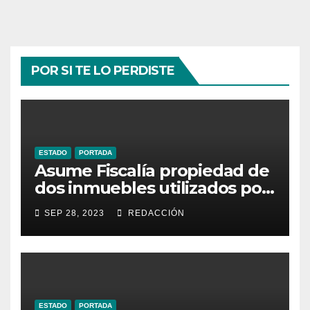
POR SI TE LO PERDISTE
ESTADO
PORTADA
Asume Fiscalía propiedad de
dos inmuebles utilizados por
la delincuencia
SEP 28, 2023
REDACCIÓN
ESTADO
PORTADA