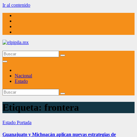
Ir al contenido
elpipila.mx
El pipila mx
Nacional
Estado
Etiqueta:
frontera
Estado
Portada
Guanajuato y Michoacán aplican nuevas estrategias de