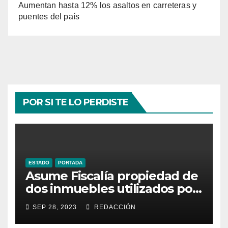
Aumentan hasta 12% los asaltos en carreteras y
puentes del país
POR SI TE LO PERDISTE
ESTADO
PORTADA
Asume Fiscalía propiedad de
dos inmuebles utilizados por
la delincuencia
SEP 28, 2023
REDACCIÓN