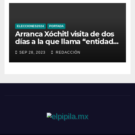
ELECCIONES2024
PORTADA
Arranca Xóchitl visita de dos
días a la que llama “entidad
33” de México
SEP 28, 2023
REDACCIÓN