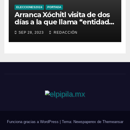
ELECCIONES2024
PORTADA
Arranca Xóchitl visita de dos
días a la que llama “entidad
33” de México
SEP 28, 2023
REDACCIÓN
Funciona gracias a WordPress
|
Tema: Newspaperex de
Themeansar