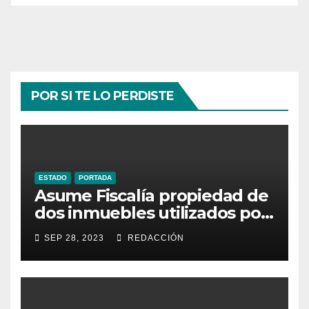
POR SI TE LO PERDISTE
ESTADO
PORTADA
Asume Fiscalía propiedad de
dos inmuebles utilizados por
la delincuencia
SEP 28, 2023
REDACCIÓN